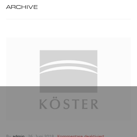
ARCHIVE
für
By
admin
,
26. Juni 2018
,
Kommentare deaktiviert