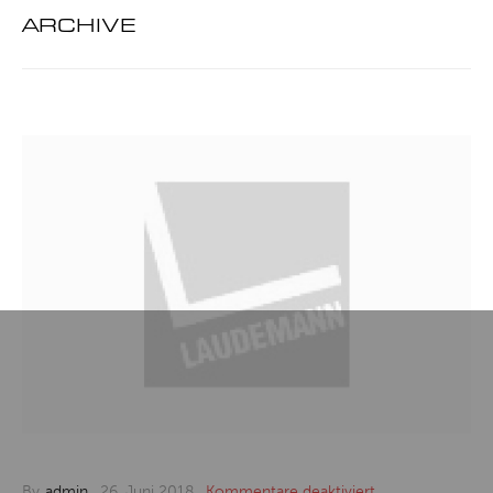
ARCHIVE
für
By
admin
,
26. Juni 2018
,
Kommentare deaktiviert