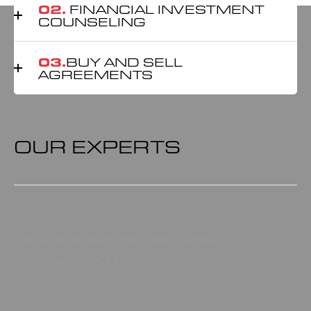
02.
FINANCIAL INVESTMENT
COUNSELING
03.
BUY AND SELL
AGREEMENTS
OUR EXPERTS
[pbr_posttype_team title=“àdgfr“ number=“3″
columns_count=“3″]